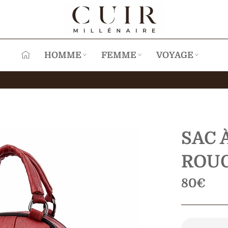
HOMME
FEMME
VOYAGE
SAC 
ROU
Prix
80€
régulier