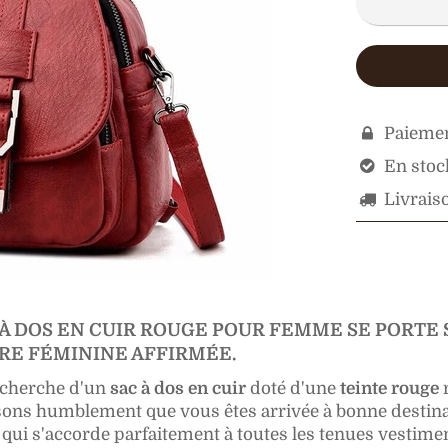
Paiemen

En stock

Livraiso

À DOS EN CUIR ROUGE POUR FEMME SE PORTE 
RE FÉMININE AFFIRMÉE.
recherche d'un
sac à dos en cuir
doté d'une
teinte rouge
r
sons humblement que vous êtes arrivée à bonne destina
ui s'accorde parfaitement à toutes les tenues vestimen