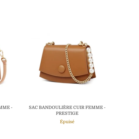
MME -
SAC BANDOULIÈRE CUIR FEMME -
SAC BA
PRESTIGE
Épuisé