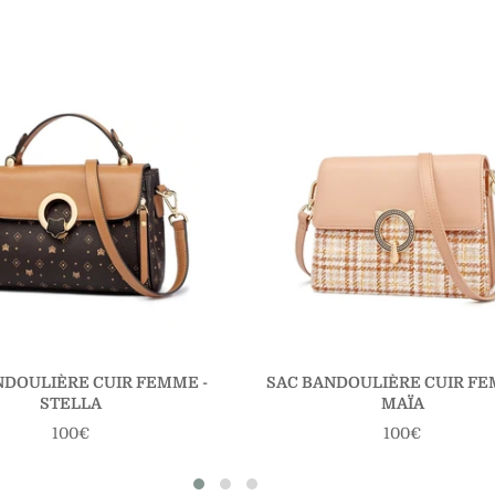
NDOULIÈRE CUIR FEMME -
SAC BANDOULIÈRE CUIR FE
STELLA
MAÏA
Prix
Prix
100€
100€
régulier
régulier