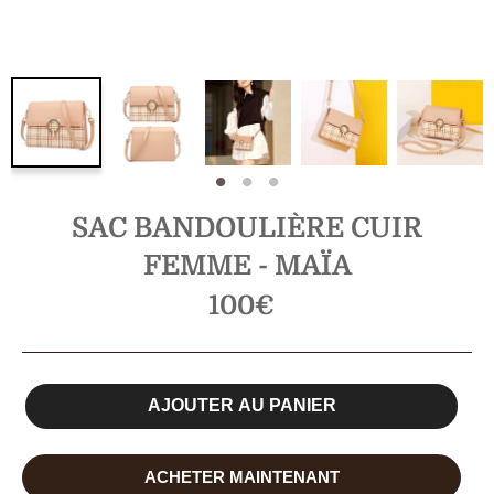
SAC BANDOULIÈRE CUIR
FEMME - MAÏA
Prix
100€
régulier
AJOUTER AU PANIER
ACHETER MAINTENANT