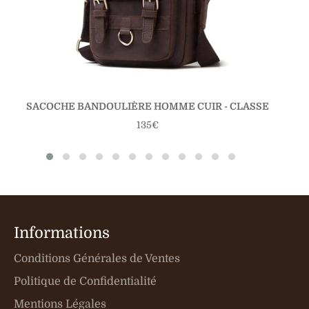
SACOCHE BANDOULIÈRE HOMME CUIR - CLASSE
Prix
135€
régulier
Informations
Conditions Générales de Ventes
Politique de Confidentialité
Mentions Légales