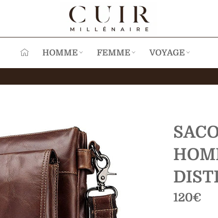
HOMME
FEMME
VOYAGE
SAC
HOMM
DIST
Prix
120€
régulier