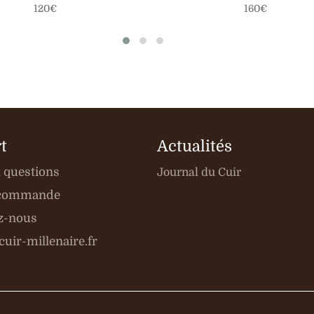
Prix
Prix
120€
160€
régulier
régulier
t
Actualités
x questions
Journal du Cuir
e commande
z-nous
uir-millenaire.fr