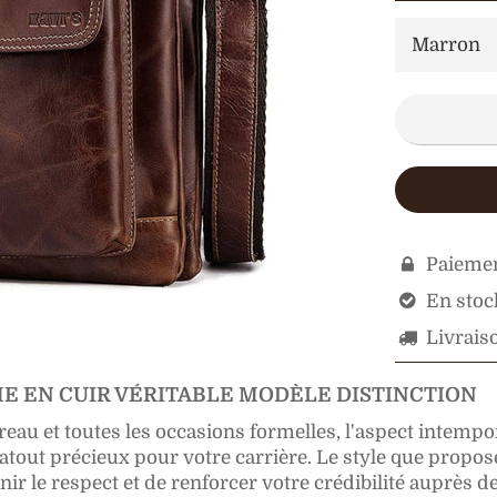
Paiemen

En stock

Livraiso

 EN CUIR VÉRITABLE MODÈLE DISTINCTION
reau et toutes les occasions formelles, l'aspect intempo
atout précieux pour votre carrière. Le style que propose
nir le respect et de renforcer votre crédibilité auprès d