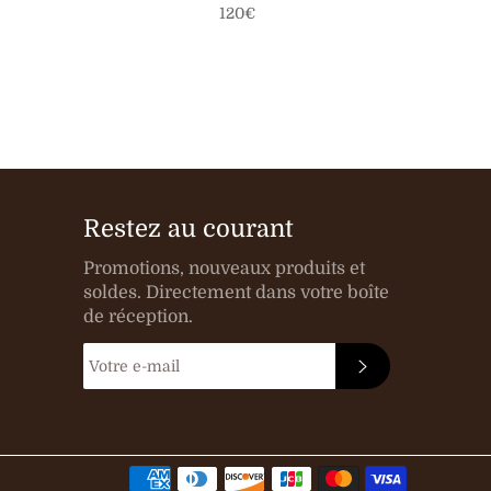
Prix
120€
régulier
Restez au courant
Promotions, nouveaux produits et
soldes. Directement dans votre boîte
de réception.
S'INSCRIRE
Méthode