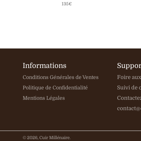
Prix
135€
régulier
Informations
Suppor
Foire au
Conditions Générales de Ventes
Suivi d
Politique de Confidentialité
Contacte
Mentions Légales
contact@c
© 2026,
Cuir Millénaire
.