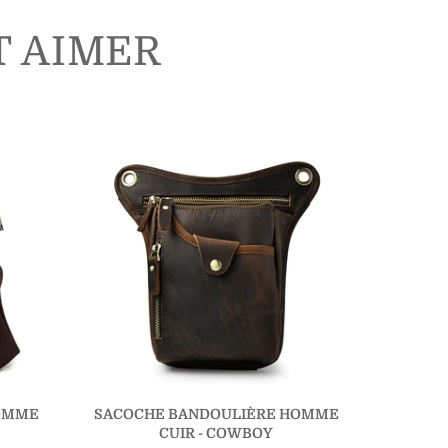
T AIMER
OMME
SACOCHE BANDOULIÈRE HOMME
PORT
CUIR - COWBOY