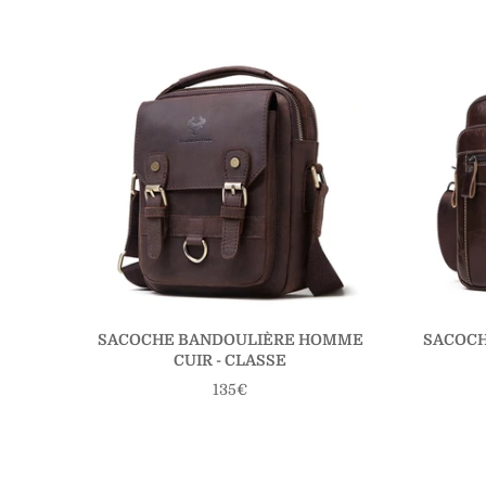
SACOCHE BANDOULIÈRE HOMME
SACOC
CUIR - CLASSE
Prix
135€
régulier