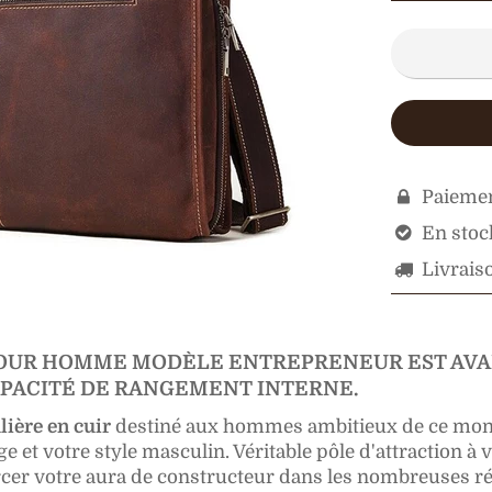
Paiemen

En stock

Livraiso

POUR HOMME MODÈLE ENTREPRENEUR EST AVA
APACITÉ DE RANGEMENT INTERNE.
lière en cuir
destiné aux hommes ambitieux de ce mon
e et votre style masculin. Véritable pôle d'attraction à v
orcer votre aura de constructeur dans les nombreuses r