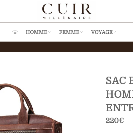
HOMME
FEMME
VOYAGE
SAC 
HOMM
ENT
Prix
220€
régulier