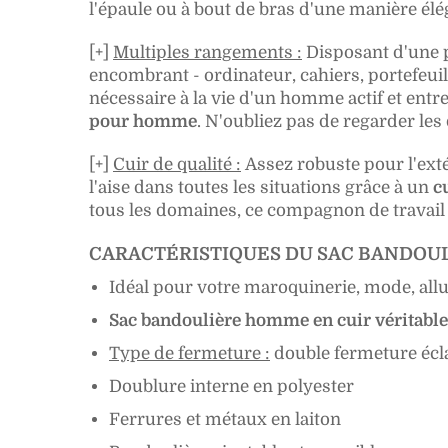
l'épaule ou à bout de bras d'une manière élég
[+]
Multiples rangements :
Disposant d'une p
encombrant - ordinateur, cahiers, portefeuill
nécessaire à la vie d'un homme actif et entr
pour homme
.
N'oubliez pas de regarder les 
[+]
Cuir de qualité :
Assez robuste pour l'exté
l'aise dans toutes les situations grâce à un
c
tous les domaines, ce compagnon de travail s
CARACTÉRISTIQUES DU SAC BANDOUL
Idéal pour votre maroquinerie, mode, all
Sac bandoulière homme en cuir véritable
Type de fermeture :
double
fermeture écl
Doublure interne en polyester
Ferrures et métaux en laiton