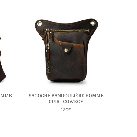
OMME
SACOCHE BANDOULIÈRE HOMME
SACOC
CUIR - COWBOY
Prix
120€
régulier