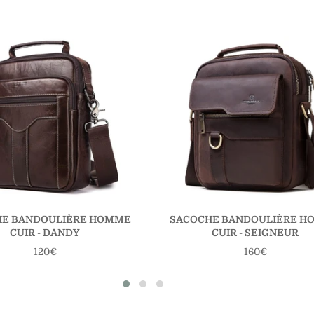
HE BANDOULIÈRE HOMME
SACOCHE BANDOULIÈRE H
CUIR - DANDY
CUIR - SEIGNEUR
Prix
Prix
120€
160€
régulier
régulier