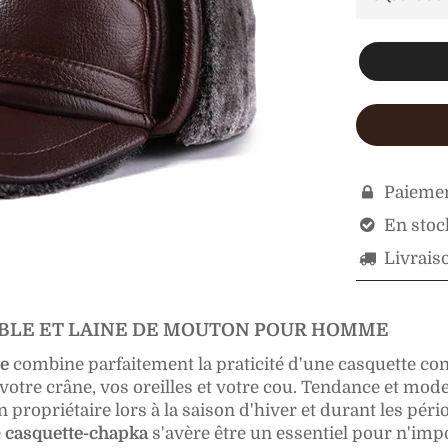
Paiemen

En stock

Livraiso

ABLE ET LAINE DE MOUTON POUR HOMME
e
combine parfaitement la praticité d'une casquette contr
otre crâne, vos oreilles et votre cou. Tendance et mod
ropriétaire lors à la saison d'hiver et durant les pério
e
casquette-chapka
s'avère être un essentiel pour n'imp