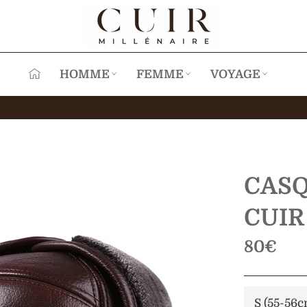
HOMME
FEMME
VOYAGE
CAS
CUI
Prix
80€
régulier