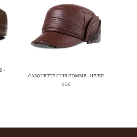
 -
CASQUETTE CUIR HOMME - HIVER
CASQUE
Prix
80€
régulier