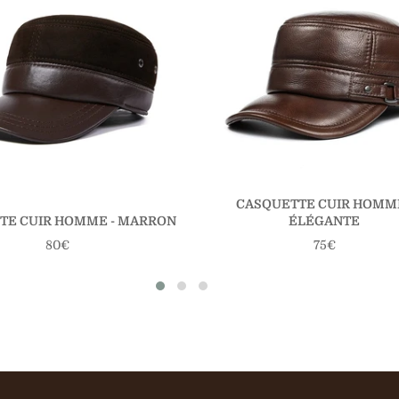
CASQUETTE CUIR HOMME
TE CUIR HOMME - MARRON
ÉLÉGANTE
Prix
Prix
80€
75€
régulier
régulier