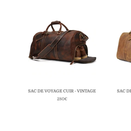
SAC DE VOYAGE CUIR - VINTAGE
SAC D
Prix
280€
régulier