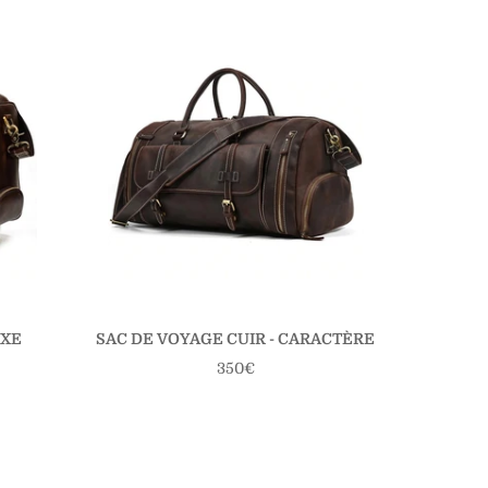
UXE
SAC DE VOYAGE CUIR - CARACTÈRE
SAC DE
Prix
350€
régulier