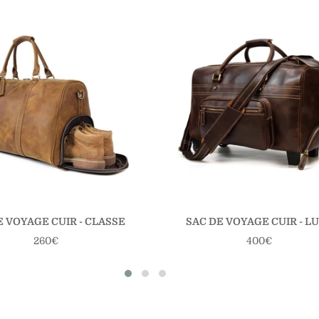
E VOYAGE CUIR - CLASSE
SAC DE VOYAGE CUIR - L
Prix
Prix
260€
400€
régulier
régulier