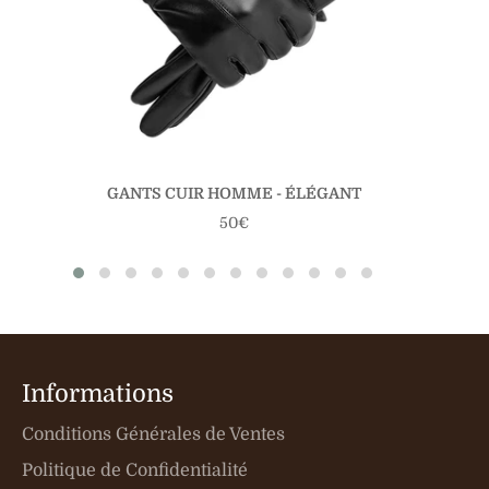
GANTS CUIR HOMME - ÉLÉGANT
Prix
50€
régulier
Informations
Conditions Générales de Ventes
Politique de Confidentialité