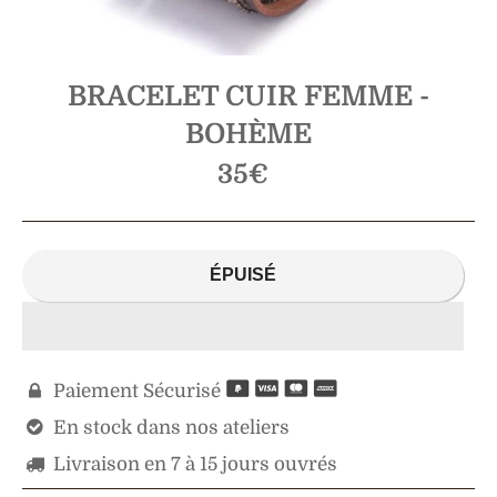
BRACELET CUIR FEMME -
BOHÈME
Prix
35€
régulier
ÉPUISÉ
Paiement Sécurisé

En stock dans nos ateliers

Livraison en 7 à 15 jours ouvrés
